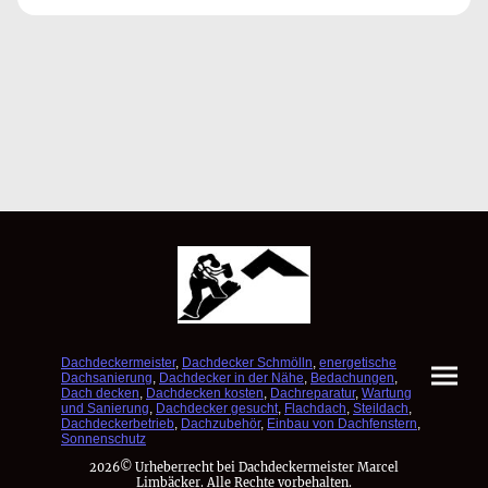
Dachdeckermeister
,
Dachdecker Schmölln
,
energetische
Dachsanierung
,
Dachdecker in der Nähe
,
Bedachungen
,
Dach decken
,
Dachdecken kosten
,
Dachreparatur
,
Wartung
und Sanierung
,
Dachdecker gesucht
,
Flachdach
,
Steildach
,
Dachdeckerbetrieb
,
Dachzubehör
,
Einbau von Dachfenstern
,
Sonnenschutz
2026© Urheberrecht bei Dachdeckermeister Marcel
Limbäcker. Alle Rechte vorbehalten.